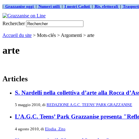
|
Grazzanise oggi
|
Numeri utili
|
I nostri Caduti
|
Ris. elettorali
|
Traspor
Rechercher
Accueil du site
> Mots-clés > Argomenti > arte
arte
Articles
S. Nardelli nella collettiva d’arte alla Rocca d’Ass
5 maggio 2010, di
REDAZIONE A.G.C. TEENS’ PARK GRAZZANISE
L’A.G.C. Teens’ Park Grazzanise presenta "Refl
4 agosto 2010, di
Elodia_Zito