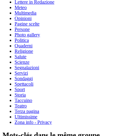
Lettere in Redazione
Meteo
Multimedia
Opinioni
Pagine scelte
Persone
Photo gallery
Politica
Quaderni
Religione
Salute
Scienze
Segnalazioni
Servizi
Sondaggi
Spettacoli
Sport
Storia
Taccuino
Teatro
Terza pagina
Ultimissime
Zona info - Privacy
Mots-clés dans le même groupe