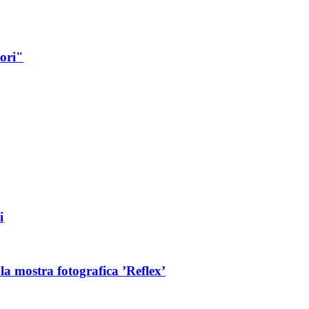
pori"
i
a mostra fotografica ’Reflex’