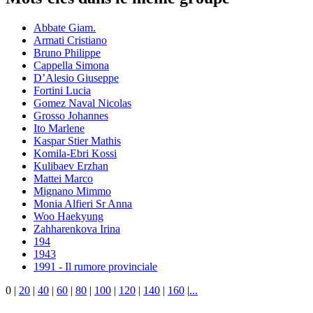
Abbate Giam.
Armati Cristiano
Bruno Philippe
Cappella Simona
D’Alesio Giuseppe
Fortini Lucia
Gomez Naval Nicolas
Grosso Johannes
Ito Marlene
Kaspar Stier Mathis
Komila-Ebri Kossi
Kulibaev Erzhan
Mattei Marco
Mignano Mimmo
Monia Alfieri Sr Anna
Woo Haekyung
Zahharenkova Irina
194
1943
1991 - Il rumore provinciale
0
|
20
|
40
|
60
|
80
|
100
|
120
|
140
|
160
|
...