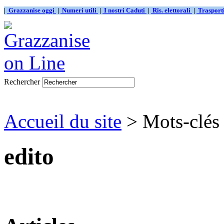
|
Grazzanise oggi
|
Numeri utili
|
I nostri Caduti
|
Ris. elettorali
|
Traspor
Rechercher
Accueil du site
> Mots-clés 
edito