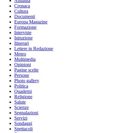
Attualità
Cronaca
Cultura
Documenti
Europa Magazine
Formazione
Interviste
Istruzione
Itinerari
Lettere in Redazione
Meteo
Multimedia
Opinioni
Pagine scelte
Persone
Photo gallery
Politica
Quaderni
Religione
Salute
Scienze
Segnalazioni
Servizi
Sondaggi
Spettacoli