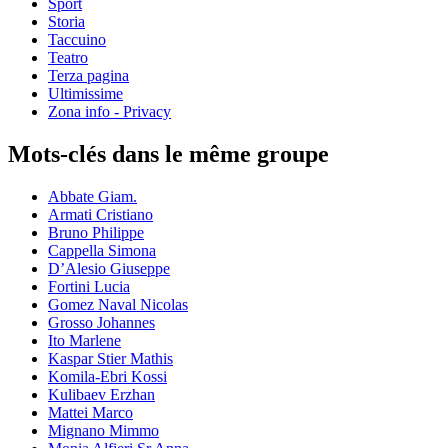
Sport
Storia
Taccuino
Teatro
Terza pagina
Ultimissime
Zona info - Privacy
Mots-clés dans le même groupe
Abbate Giam.
Armati Cristiano
Bruno Philippe
Cappella Simona
D’Alesio Giuseppe
Fortini Lucia
Gomez Naval Nicolas
Grosso Johannes
Ito Marlene
Kaspar Stier Mathis
Komila-Ebri Kossi
Kulibaev Erzhan
Mattei Marco
Mignano Mimmo