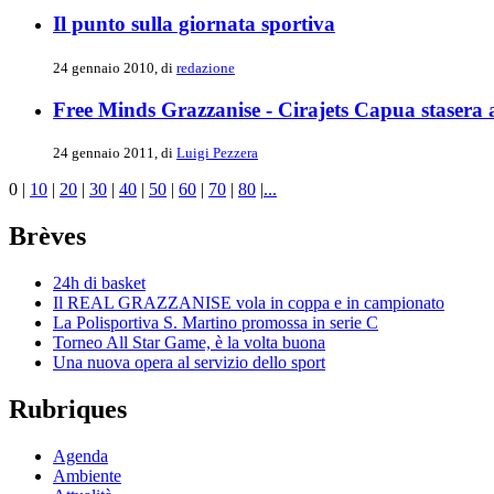
Il punto sulla giornata sportiva
24 gennaio 2010, di
redazione
Free Minds Grazzanise - Cirajets Capua stasera 
24 gennaio 2011, di
Luigi Pezzera
0
|
10
|
20
|
30
|
40
|
50
|
60
|
70
|
80
|
...
Brèves
24h di basket
Il REAL GRAZZANISE vola in coppa e in campionato
La Polisportiva S. Martino promossa in serie C
Torneo All Star Game, è la volta buona
Una nuova opera al servizio dello sport
Rubriques
Agenda
Ambiente