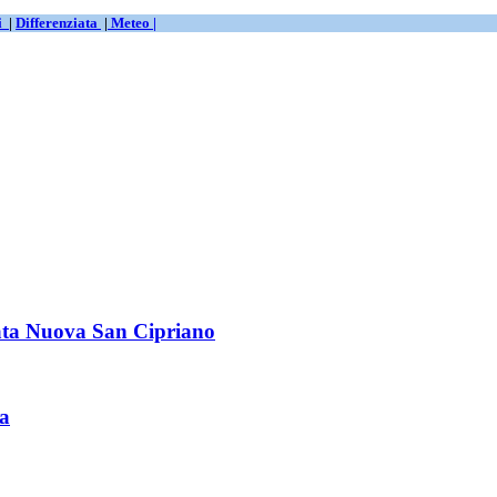
ti
|
Differenziata
|
Meteo |
zzata Nuova San Cipriano
ra