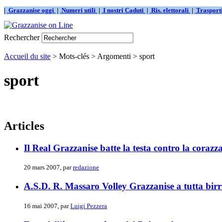
|
Grazzanise oggi
|
Numeri utili
|
I nostri Caduti
|
Ris. elettorali
|
Traspor
Rechercher
Accueil du site
> Mots-clés > Argomenti > sport
sport
Articles
Il Real Grazzanise batte la testa contro la cora
20 mars 2007, par
redazione
A.S.D. R. Massaro Volley Grazzanise a tutta bir
16 mai 2007, par
Luigi Pezzera