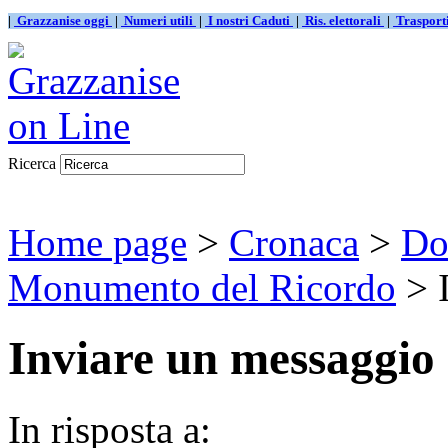
|
Grazzanise oggi
|
Numeri utili
|
I nostri Caduti
|
Ris. elettorali
|
Traspor
Ricerca
Home page
>
Cronaca
>
Do
Monumento del Ricordo
> I
Inviare un messaggio
In risposta a: