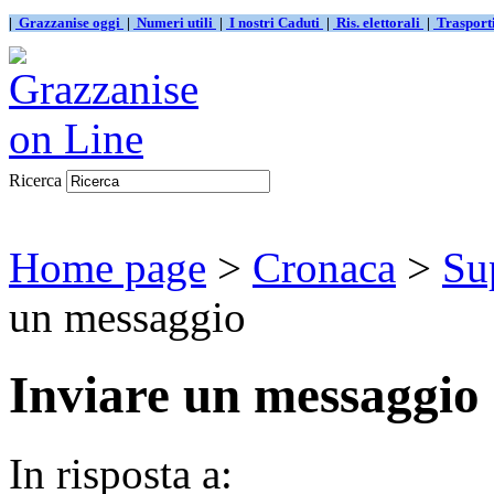
|
Grazzanise oggi
|
Numeri utili
|
I nostri Caduti
|
Ris. elettorali
|
Traspor
Ricerca
Home page
>
Cronaca
>
Su
un messaggio
Inviare un messaggio
In risposta a: