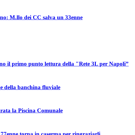
rno: M.llo dei CC salva un 33enne
o il primo punto lettura della "Rete 3L per Napoli”
 della banchina fluviale
urata la Piscina Comunale
77enne torna in caserma per ringraziarli