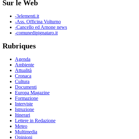
Sur le Web
-3elementi.it
-Ass. Officina Volturno
-Cancello ed Arnone news
-comunedipignataro.it
Rubriques
Agenda
Ambiente
Attualità
Cronaca
Cultura
Documenti
Europa Magazine
Formazione
Interviste
Istruzione
Itinerari
Lettere in Redazione
Meteo
Multimedia
Opinioni