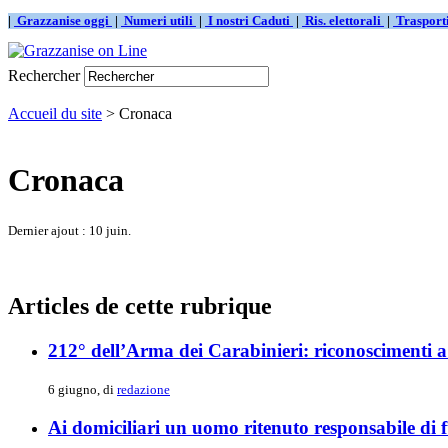
|
Grazzanise oggi
|
Numeri utili
|
I nostri Caduti
|
Ris. elettorali
|
Traspor
Rechercher
Accueil du site
> Cronaca
Cronaca
Dernier ajout : 10 juin.
Articles de cette rubrique
212° dell’Arma dei Carabinieri: riconoscimenti a
6 giugno, di
redazione
Ai domiciliari un uomo ritenuto responsabile di 