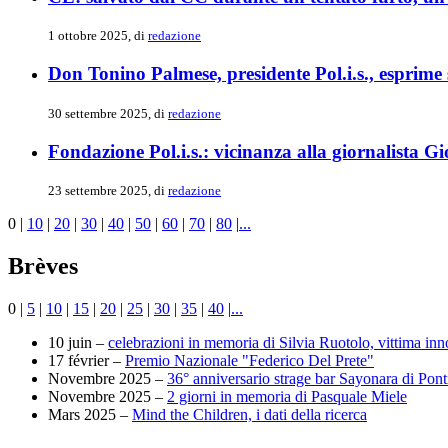
1 ottobre 2025, di
redazione
Don Tonino Palmese, presidente Pol.i.s., esprime 
30 settembre 2025, di
redazione
Fondazione Pol.i.s.: vicinanza alla giornalista G
23 settembre 2025, di
redazione
0
|
10
|
20
|
30
|
40
|
50
|
60
|
70
|
80
|
...
Brèves
0
|
5
|
10
|
15
|
20
|
25
|
30
|
35
|
40
|
...
10 juin –
celebrazioni in memoria di Silvia Ruotolo, vittima in
17 février –
Premio Nazionale "Federico Del Prete"
Novembre 2025 –
36° anniversario strage bar Sayonara di Ponti
Novembre 2025 –
2 giorni in memoria di Pasquale Miele
Mars 2025 –
Mind the Children, i dati della ricerca