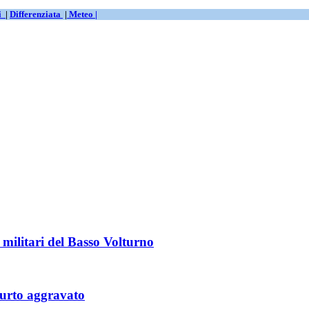
ti
|
Differenziata
|
Meteo |
 militari del Basso Volturno
furto aggravato