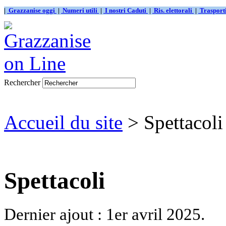
|
Grazzanise oggi
|
Numeri utili
|
I nostri Caduti
|
Ris. elettorali
|
Traspor
Rechercher
Accueil du site
> Spettacoli
Spettacoli
Dernier ajout : 1er avril 2025.