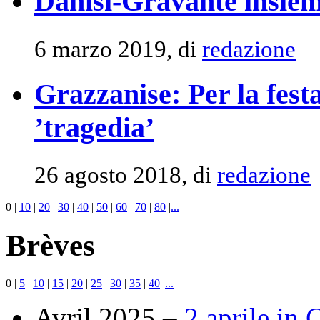
Danisi-Gravante insiem
6 marzo 2019, di
redazione
Grazzanise: Per la fest
’tragedia’
26 agosto 2018, di
redazione
0
|
10
|
20
|
30
|
40
|
50
|
60
|
70
|
80
|
...
Brèves
0
|
5
|
10
|
15
|
20
|
25
|
30
|
35
|
40
|
...
Avril 2025 –
2 aprile in