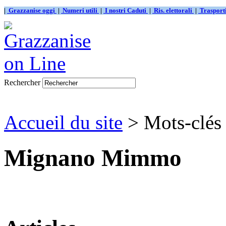
|
Grazzanise oggi
|
Numeri utili
|
I nostri Caduti
|
Ris. elettorali
|
Traspor
Rechercher
Accueil du site
> Mots-clés
Mignano Mimmo