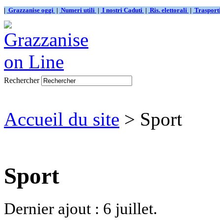
|
Grazzanise oggi
|
Numeri utili
|
I nostri Caduti
|
Ris. elettorali
|
Traspor
Rechercher
Accueil du site
> Sport
Sport
Dernier ajout : 6 juillet.