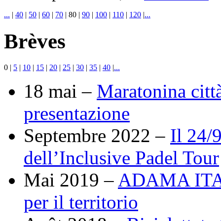
...
|
40
|
50
|
60
|
70
|
80
|
90
|
100
|
110
|
120
|
...
Brèves
0
|
5
|
10
|
15
|
20
|
25
|
30
|
35
|
40
|
...
18 mai –
Maratonina città
presentazione
Septembre 2022 –
Il 24/
dell’Inclusive Padel Tour
Mai 2019 –
ADAMA ITALY
per il territorio