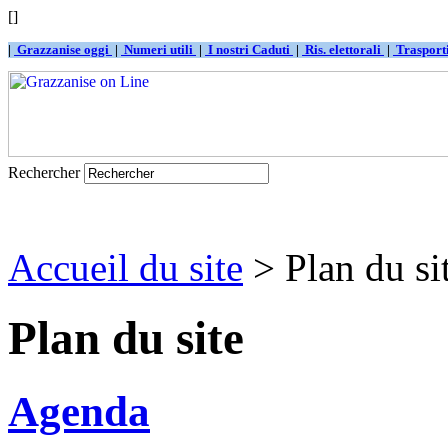
[]
|
Grazzanise oggi
|
Numeri utili
|
I nostri Caduti
|
Ris. elettorali
|
Traspor
Rechercher
Accueil du site
> Plan du si
Plan du site
Agenda