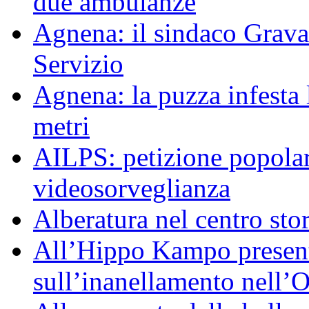
due ambulanze
Agnena: il sindaco Grav
Servizio
Agnena: la puzza infesta l
metri
AILPS: petizione popolar
videosorveglianza
Alberatura nel centro sto
All’Hippo Kampo presenta
sull’inanellamento nell’O