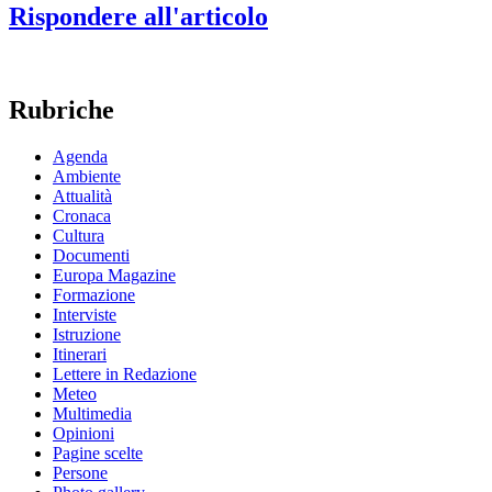
Rispondere all'articolo
Rubriche
Agenda
Ambiente
Attualità
Cronaca
Cultura
Documenti
Europa Magazine
Formazione
Interviste
Istruzione
Itinerari
Lettere in Redazione
Meteo
Multimedia
Opinioni
Pagine scelte
Persone