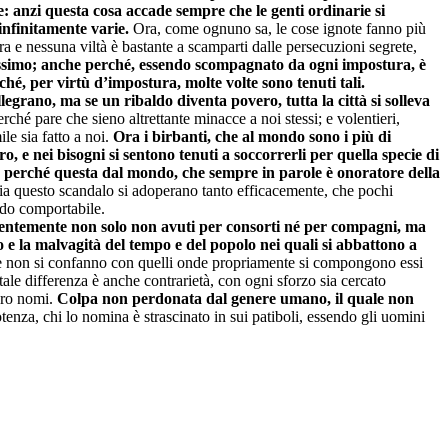
: anzi questa cosa accade sempre che le genti ordinarie si
infinitamente varie.
Ora, come ognuno sa, le cose ignote fanno più
ra e nessuna viltà è bastante a scamparti dalle persecuzioni segrete,
issimo; anche perché, essendo scompagnato da ogni impostura, è
hé, per virtù d’impostura, molte volte sono tenuti tali.
legrano, ma se un ribaldo diventa povero, tutta la città si solleva
ché pare che sieno altrettante minacce a noi stessi; e volentieri,
le sia fatto a noi.
Ora i birbanti, che al mondo sono i più di
o, e nei bisogni si sentono tenuti a soccorrerli per quella specie di
a, perché questa dal mondo, che sempre in parole è onoratore della
ia questo scandalo si adoperano tanto efficacemente, che pochi
odo comportabile.
guentemente non solo non avuti per consorti né per compagni, ma
o e la malvagità del tempo e del popolo nei quali si abbattono a
 che non si confanno con quelli onde propriamente si compongono essi
tale differenza è anche contrarietà, con ogni sforzo sia cercato
loro nomi.
Colpa non perdonata dal genere umano, il quale non
tenza, chi lo nomina è strascinato in sui patiboli, essendo gli uomini