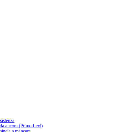
esistenza
da ancora (Primo Levi)
omincia a mancare