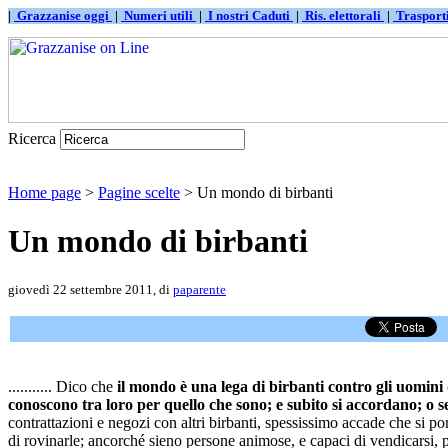
|
Grazzanise oggi
|
Numeri utili
|
I nostri Caduti
|
Ris. elettorali
|
Traspor
Ricerca
Home page
>
Pagine scelte
> Un mondo di birbanti
Un mondo di birbanti
giovedì 22 settembre 2011, di
paparente
........... Dico che
il mondo è una lega di birbanti contro gli uomini d
conoscono tra loro per quello che sono; e subito si accordano; o se
contrattazioni e negozi con altri birbanti, spessissimo accade che si 
di rovinarle; ancorché sieno persone animose, e capaci di vendicarsi, p