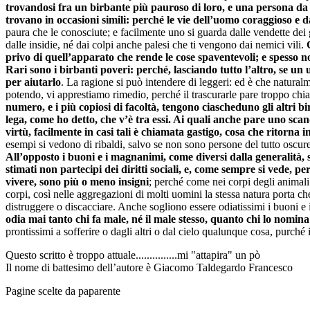
trovandosi fra un birbante più pauroso di loro, e una persona da 
trovano in occasioni simili: perché le vie dell’uomo coraggioso e d
paura che le conosciute; e facilmente uno si guarda dalle vendette dei g
dalle insidie, né dai colpi anche palesi che ti vengono dai nemici vili.
privo di quell’apparato che rende le cose spaventevoli; e spesso no
Rari sono i birbanti poveri: perché, lasciando tutto l’altro, se un
per aiutarlo
. La ragione si può intendere di leggeri: ed è che naturalm
potendo, vi apprestiamo rimedio, perché il trascurarle pare troppo chia
numero, e i più copiosi di facoltà, tengono ciascheduno gli altri bi
lega, come ho detto, che v’è tra essi. Ai quali anche pare uno sc
virtù, facilmente in casi tali è chiamata gastigo, cosa che ritorna 
esempi si vedono di ribaldi, salvo se non sono persone del tutto oscur
All’opposto i buoni e i magnanimi, come diversi dalla generalità
stimati non partecipi dei diritti sociali, e, come sempre si vede,
vivere, sono più o meno insigni
; perché come nei corpi degli animal
corpi, così nelle aggregazioni di molti uomini la stessa natura porta c
distruggere o discacciare. Anche sogliono essere odiatissimi i buoni e
odia mai tanto chi fa male, né il male stesso, quanto chi lo nomina
prontissimi a sofferire o dagli altri o dal cielo qualunque cosa, purché 
Questo scritto è troppo attuale...............mi "attapira" un pò
Il nome di battesimo dell’autore è Giacomo Taldegardo Francesco
Pagine scelte da paparente