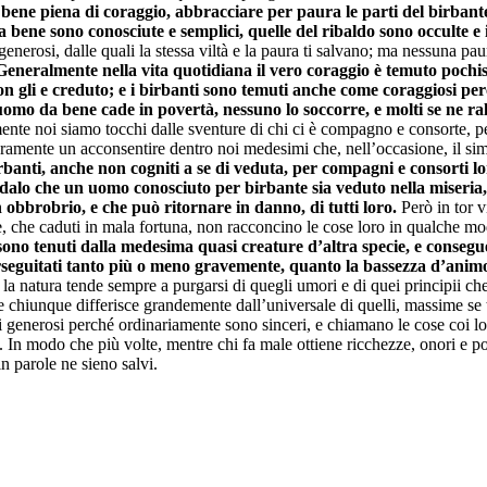
bene piena di coraggio, abbracciare per paura le parti del birbante
a bene sono conosciute e semplici, quelle del ribaldo sono occulte e 
enerosi, dalle quali la stessa viltà e la paura ti salvano; ma nessuna pau
Generalmente nella vita quotidiana il vero coraggio è temuto poch
n gli e creduto; e i birbanti sono temuti anche come coraggiosi perc
 uomo da bene cade in povertà, nessuno lo soccorre, e molti se ne ral
ente noi siamo tocchi dalle sventure di chi ci è compagno e consorte, per
ramente un acconsentire dentro noi medesimi che, nell’occasione, il simi
rbanti, anche non cogniti a se di veduta, per compagni e consorti lor
andalo che un uomo conosciuto per birbante sia veduto nella miseri
in obbrobrio, e che può ritornare in danno, di tutti loro.
Però in tor v
e, che caduti in mala fortuna, non racconcino le cose loro in qualche m
, sono tenuti dalla medesima quasi creature d’altra specie, e conse
 perseguitati tanto più o meno gravemente, quanto la bassezza d’anim
i la natura tende sempre a purgarsi di quegli umori e di quei principii
he chiunque differisce grandemente dall’universale di quelli, massime se 
 i generosi perché ordinariamente sono sinceri, e chiamano le cose coi 
. In modo che più volte, mentre chi fa male ottiene ricchezze, onori e po
in parole ne sieno salvi.