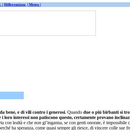
ti
|
Differenziata
|
Meteo |
a bene, e di vili contro i generosi
. Quando
due o più birbanti si tr
 i loro interessi non patiscono questo, certamente provano inclinazi
porta con lealtà e che non gl’inganna, se con genti onorate, è impossibi
erché ha speranza, come quasi sempre gli riesce, di vincere colle sue fr