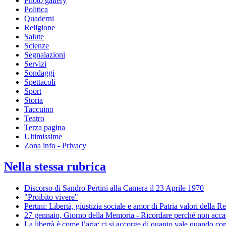
Photo gallery
Politica
Quaderni
Religione
Salute
Scienze
Segnalazioni
Servizi
Sondaggi
Spettacoli
Sport
Storia
Taccuino
Teatro
Terza pagina
Ultimissime
Zona info - Privacy
Nella stessa rubrica
Discorso di Sandro Pertini alla Camera il 23 Aprile 1970
"Proibito vivere"
Pertini: Libertà, giustizia sociale e amor di Patria valori della R
27 gennaio, Giorno della Memoria - Ricordare perché non acca
La libertà è come l’aria: ci si accorge di quanto vale quando c