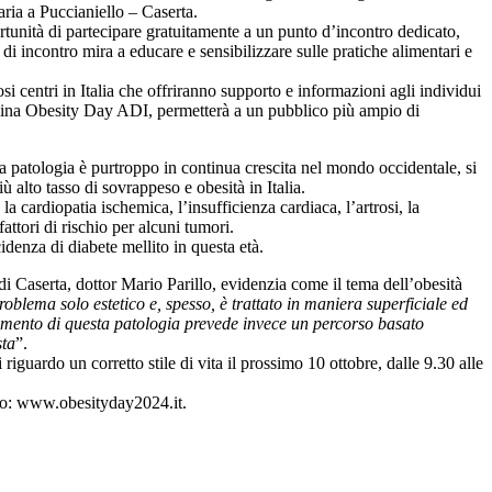
aria a Puccianiello – Caserta.
rtunità di partecipare gratuitamente a un punto d’incontro dedicato,
i incontro mira a educare e sensibilizzare sulle pratiche alimentari e
 centri in Italia che offriranno supporto e informazioni agli individui
 pagina Obesity Day ADI, permetterà a un pubblico più ampio di
ta patologia è purtroppo in continua crescita nel mondo occidentale, si
 alto tasso di sovrappeso e obesità in Italia.
 la cardiopatia ischemica, l’insufficienza cardiaca, l’artrosi, la
attori di rischio per alcuni tumori.
idenza di diabete mellito in questa età.
i Caserta, dottor Mario Parillo, evidenzia come il tema dell’obesità
oblema solo estetico e, spesso, è trattato in maniera superficiale ed
ttamento di questa patologia prevede invece un percorso basato
sta
”.
iguardo un corretto stile di vita il prossimo 10 ottobre, dalle 9.30 alle
vento: www.obesityday2024.it.