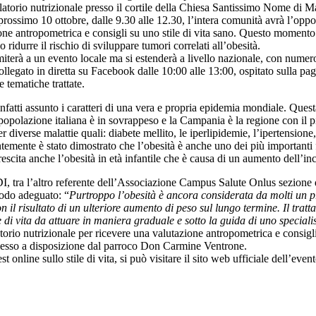
latorio nutrizionale presso il cortile della Chiesa Santissimo Nome di M
prossimo 10 ottobre, dalle 9.30 alle 12.30, l’intera comunità avrà l’oppo
one antropometrica e consigli su uno stile di vita sano. Questo momento d
idurre il rischio di sviluppare tumori correlati all’obesità.
terà a un evento locale ma si estenderà a livello nazionale, con numerosi
collegato in diretta su Facebook dalle 10:00 alle 13:00, ospitato sulla
e tematiche trattate.
infatti assunto i caratteri di una vera e propria epidemia mondiale. Ques
popolazione italiana è in sovrappeso e la Campania è la regione con il più
er diverse malattie quali: diabete mellito, le iperlipidemie, l’ipertensione,
ntemente è stato dimostrato che l’obesità è anche uno dei più importanti f
rescita anche l’obesità in età infantile che è causa di un aumento dell’inc
DI, tra l’altro referente dell’Associazione Campus Salute Onlus sezione d
modo adeguato: “
Purtroppo l’obesità è ancora considerata da molti un pr
 il risultato di un ulteriore aumento di peso sul lungo termine. Il tra
 di vita da attuare in maniera graduale e sotto la guida di uno speciali
torio nutrizionale per ricevere una valutazione antropometrica e consigli r
 messo a disposizione dal parroco Don Carmine Ventrone.
t online sullo stile di vita, si può visitare il sito web ufficiale dell’e