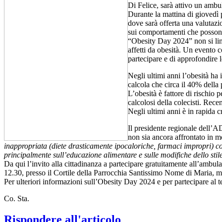
Di Felice, sarà attivo un ambu
Durante la mattina di giovedì 
dove sarà offerta una valutazi
sui comportamenti che possono r
“Obesity Day 2024” non si limi
affetti da obesità. Un evento 
partecipare e di approfondire l
Negli ultimi anni l’obesità ha 
calcola che circa il 40% della 
L’obesità è fattore di rischio p
calcolosi della colecisti. Rece
Negli ultimi anni è in rapida c
Il presidente regionale dell’A
non sia ancora affrontato in 
inappropriata (diete drasticamente ipocaloriche, farmaci impropri) con
principalmente sull’educazione alimentare e sulle modifiche dello stile
Da qui l’invito alla cittadinanza a partecipare gratuitamente all’ambula
12.30, presso il Cortile della Parrocchia Santissimo Nome di Maria,
Per ulteriori informazioni sull’Obesity Day 2024 e per partecipare al tes
Co. Sta.
Rispondere all'articolo