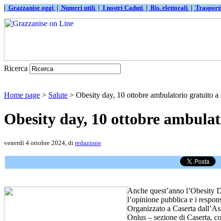
|
Grazzanise oggi
|
Numeri utili
|
I nostri Caduti
|
Ris. elettorali
|
Traspor
Ricerca
Home page
>
Salute
> Obesity day, 10 ottobre ambulatorio gratuito a 
Obesity day, 10 ottobre ambulato
venerdì 4 ottobre 2024, di
redazione
Anche quest’anno l’Obesity Da
l’opinione pubblica e i respon
Organizzato a Caserta dall’As
Onlus – sezione di Caserta, c