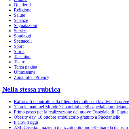
Quaderni
Religione
Salute
Scienze
Segnalazioni
Servizi
Sondaggi
Spettacoli
Sport
Storia
Taccuino
Teatro
Terza pagina
Ultimissime
Zona info - Privacy
Nella stessa rubrica
Rafforzati i controlli sulla filiera dei molluschi bivalvi e la pre
’Con le mani nel Mondo’: i bambini degli ospedali completano
Primo passo per la realizzazione del nuovo Ospedale di ’Capua
Obesity day, 10 ottobre ambulatorio gratuito a Puccianiello
Il Covid oggi
ASL Caserta: i pazienti dializzati potranno effettuare la dialisi a