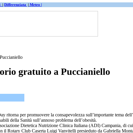
ti
|
Differenziata
|
Meteo |
Puccianiello
rio gratuito a Puccianiello
y ritorna per promuovere la consapevolezza sull’importante tema dell’ob
sabili della Sanità sull’annoso problema dell’obesità.
sociazione Dietetica Nutrizione Clinica Italiana (ADI) Campania, di cui
on il Rotary Club Caserta Luigi Vanvitelli presieduto da Gabriella Mont