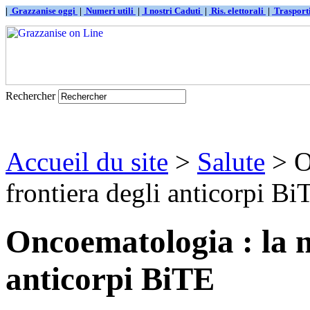
|
Grazzanise oggi
|
Numeri utili
|
I nostri Caduti
|
Ris. elettorali
|
Traspor
Rechercher
Accueil du site
>
Salute
> O
frontiera degli anticorpi Bi
Oncoematologia : la n
anticorpi BiTE