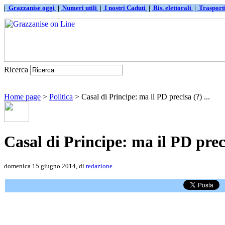
|
Grazzanise oggi
|
Numeri utili
|
I nostri Caduti
|
Ris. elettorali
|
Traspor
Ricerca
Home page
>
Politica
> Casal di Principe: ma il PD precisa (?) ...
Casal di Principe: ma il PD precis
domenica 15 giugno 2014, di
redazione