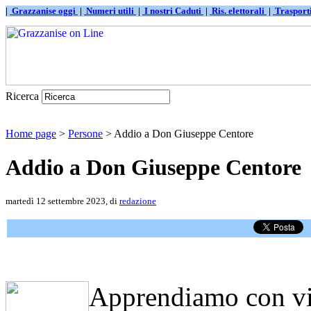
|
Grazzanise oggi
|
Numeri utili
|
I nostri Caduti
|
Ris. elettorali
|
Traspor
Ricerca
Home page
>
Persone
> Addio a Don Giuseppe Centore
Addio a Don Giuseppe Centore
martedì 12 settembre 2023, di
redazione
Apprendiamo con viv