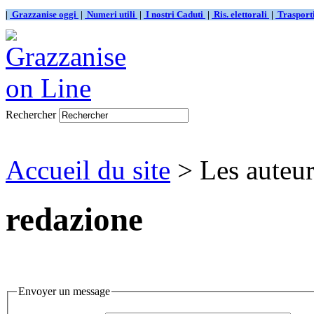
|
Grazzanise oggi
|
Numeri utili
|
I nostri Caduti
|
Ris. elettorali
|
Traspor
Rechercher
Accueil du site
> Les auteur
redazione
Envoyer un message