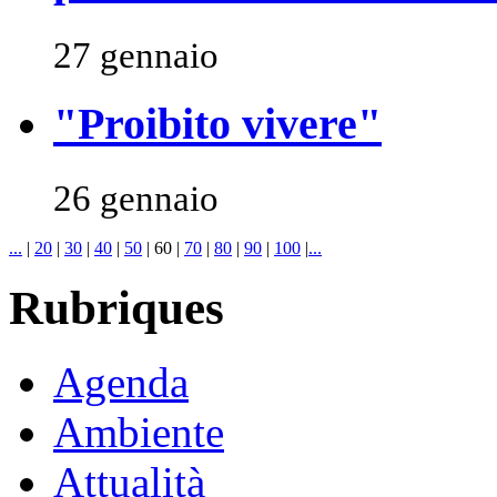
27 gennaio
"Proibito vivere"
26 gennaio
...
|
20
|
30
|
40
|
50
|
60
|
70
|
80
|
90
|
100
|
...
Rubriques
Agenda
Ambiente
Attualità