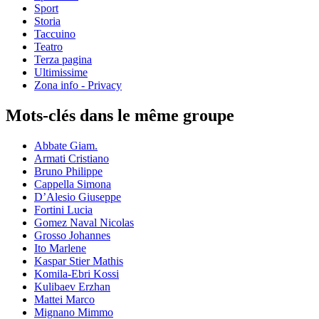
Sport
Storia
Taccuino
Teatro
Terza pagina
Ultimissime
Zona info - Privacy
Mots-clés dans le même groupe
Abbate Giam.
Armati Cristiano
Bruno Philippe
Cappella Simona
D’Alesio Giuseppe
Fortini Lucia
Gomez Naval Nicolas
Grosso Johannes
Ito Marlene
Kaspar Stier Mathis
Komila-Ebri Kossi
Kulibaev Erzhan
Mattei Marco
Mignano Mimmo