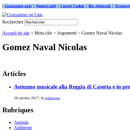
|
Grazzanise oggi
|
Numeri utili
|
I nostri Caduti
|
Ris. elettorali
|
Traspor
Rechercher
Accueil du site
> Mots-clés > Argomenti > Gomez Naval Nicolas
Gomez Naval Nicolas
Articles
Autunno musicale alla Reggia di Caserta e in pr
26 ottobre 2017, di
redazione
Rubriques
Agenda
Ambiente