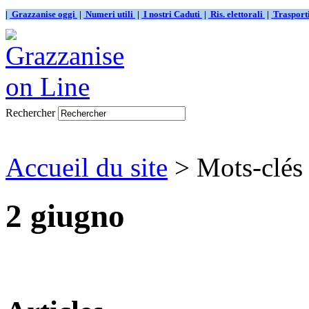
|
Grazzanise oggi
|
Numeri utili
|
I nostri Caduti
|
Ris. elettorali
|
Traspor
Rechercher
Accueil du site
> Mots-clés
2 giugno