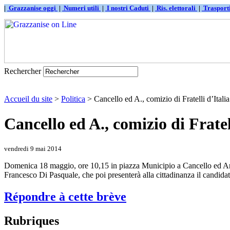
|
Grazzanise oggi
|
Numeri utili
|
I nostri Caduti
|
Ris. elettorali
|
Traspor
Rechercher
Accueil du site
>
Politica
> Cancello ed A., comizio di Fratelli d’Italia
Cancello ed A., comizio di Fratel
vendredi 9 mai 2014
Domenica 18 maggio, ore 10,15 in piazza Municipio a Cancello ed Arnon
Francesco Di Pasquale, che poi presenterà alla cittadinanza il candida
Répondre à cette brève
Rubriques