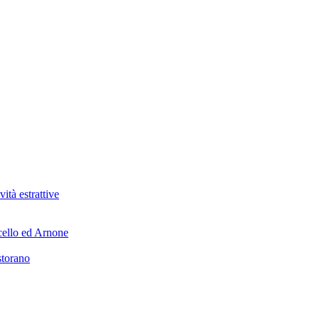
tà estrattive
ncello ed Arnone
storano