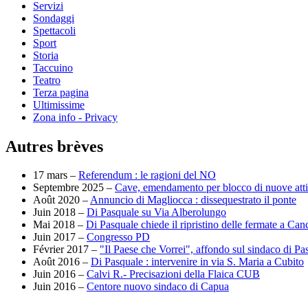
Servizi
Sondaggi
Spettacoli
Sport
Storia
Taccuino
Teatro
Terza pagina
Ultimissime
Zona info - Privacy
Autres brèves
17 mars –
Referendum : le ragioni del NO
Septembre 2025 –
Cave, emendamento per blocco di nuove attivi
Août 2020 –
Annuncio di Magliocca : dissequestrato il ponte
Juin 2018 –
Di Pasquale su Via Alberolungo
Mai 2018 –
Di Pasquale chiede il ripristino delle fermate a Ca
Juin 2017 –
Congresso PD
Février 2017 –
"Il Paese che Vorrei", affondo sul sindaco di Pa
Août 2016 –
Di Pasquale : intervenire in via S. Maria a Cubito
Juin 2016 –
Calvi R.- Precisazioni della Flaica CUB
Juin 2016 –
Centore nuovo sindaco di Capua