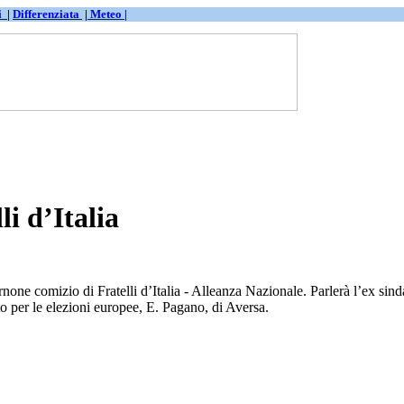
ti
|
Differenziata
|
Meteo |
li d’Italia
e comizio di Fratelli d’Italia - Alleanza Nazionale. Parlerà l’ex sinda
to per le elezioni europee, E. Pagano, di Aversa.