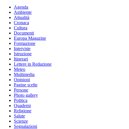
Agenda
Ambiente
Attualità
Cronaca
Cultura
Documenti
Europa Magazine
Formazione
Interviste
Istruzione
Itinerari
Lettere in Redazione
Meteo
Multimedia
Opinioni
Pagine scelte
Persone
Photo gallery
Politica
Quaderni
Religione
Salute
Scienze
Segnalazioni