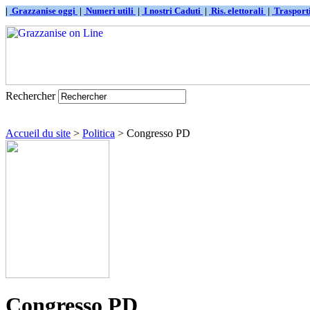
|
Grazzanise oggi
|
Numeri utili
|
I nostri Caduti
|
Ris. elettorali
|
Traspor
Rechercher
Accueil du site
>
Politica
> Congresso PD
Congresso PD