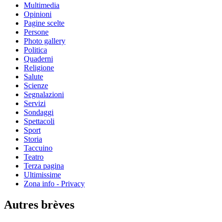
Multimedia
Opinioni
Pagine scelte
Persone
Photo gallery
Politica
Quaderni
Religione
Salute
Scienze
Segnalazioni
Servizi
Sondaggi
Spettacoli
Sport
Storia
Taccuino
Teatro
Terza pagina
Ultimissime
Zona info - Privacy
Autres brèves