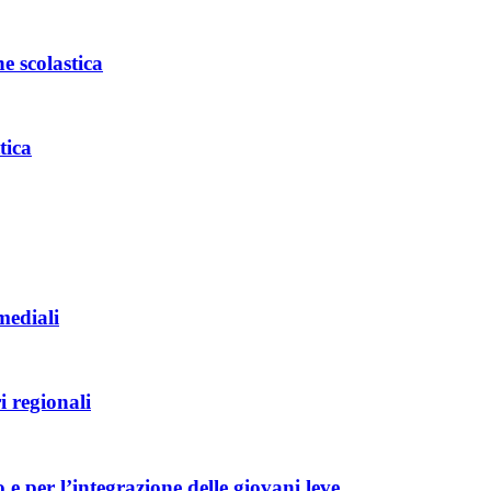
e scolastica
tica
mediali
i regionali
o e per l’integrazione delle giovani leve