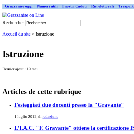
|
Grazzanise oggi
|
Numeri utili
|
I nostri Caduti
|
Ris. elettorali
|
Traspor
Rechercher
Accueil du site
> Istruzione
Istruzione
Dernier ajout : 19 mai.
Articles de cette rubrique
Festeggiati due docenti presso la "Gravante"
1 luglio 2012, di
redazione
L’I.A.C. "F. Gravante" ottiene la certificazione