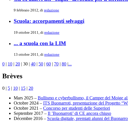
9 febbraio 2012, di
redazione
Scuola: accorpamenti selvaggi
19 ottobre 2011, di
redazione
... a scuola con la LIM
13 ottobre 2011, di
redazione
0
|
10
|
20
|
30
|
40
|
50
|
60
|
70
|
80
|
...
Brèves
0
|
5
|
10
|
15
|
20
Mars 2025 –
Bullismo e cyberbullismo, il Camper del Moige al
Octobre 2024 –
ITS Buonarroti, presentazione del Progetto “W
Octobre 2021 –
Concorso per studenti delle Superiori
Septembre 2017 –
Il ’Buonarroti’ di CE ancora chiuso
Décembre 2016 –
Scuola digitale, premiati alunni del Buonarro