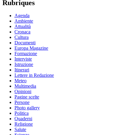
Rubriques
Agenda
Ambiente
Attualità
Cronaca
Cultura
Documenti
Europa Magazine
Formazione
Interviste
Istruzione
Itinerari
Lettere in Redazione
Meteo
Multimedia
Opinioni
Pagine scelte
Persone
Photo gallery
Politica
Quaderni
Religione
Salute
Scienze