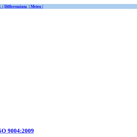
ti
|
Differenziata
|
Meteo |
 ISO 9004:2009