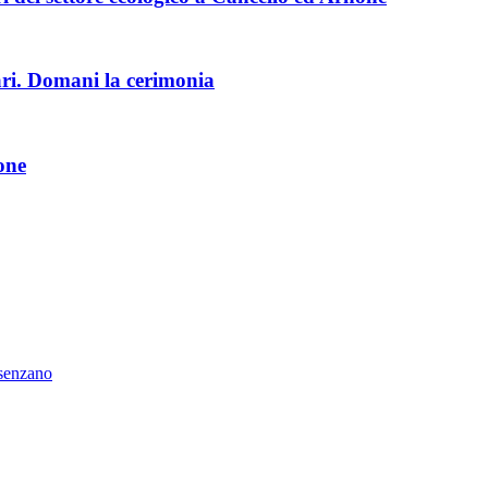
ri. Domani la cerimonia
one
esenzano