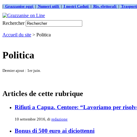
|
Grazzanise oggi
|
Numeri utili
|
I nostri Caduti
|
Ris. elettorali
|
Traspor
Rechercher
Accueil du site
> Politica
Politica
Dernier ajout : 1er juin.
Articles de cette rubrique
Rifiuti a Capua. Centore: “Lavoriamo per risolve
10 settembre 2016, di
redazione
Bonus di 500 euro ai diciottenni