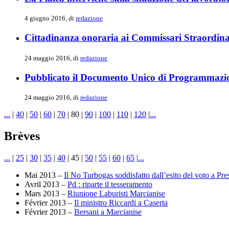
4 giugno 2016, di
redazione
Cittadinanza onoraria ai Commissari Straordina
24 maggio 2016, di
redazione
Pubblicato il Documento Unico di Programmazi
24 maggio 2016, di
redazione
...
|
40
|
50
|
60
|
70
|
80
|
90
|
100
|
110
|
120
|
...
Brèves
...
|
25
|
30
|
35
|
40
|
45
|
50
|
55
|
60
|
65
|
...
Mai 2013 –
Il No Turbogas soddisfatto dall’esito del voto a Pr
Avril 2013 –
Pd : riparte il tesseramento
Mars 2013 –
Riunione Laburisti Marcianise
Février 2013 –
Il ministro Riccardi a Caserta
Février 2013 –
Bersani a Marcianise