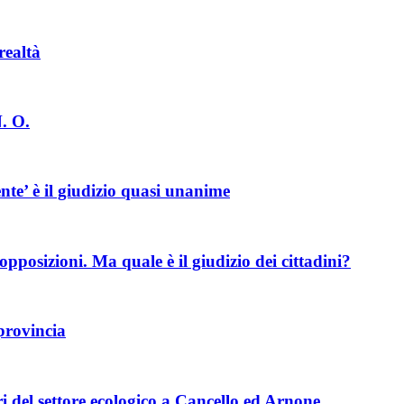
realtà
. O.
nte’ è il giudizio quasi unanime
opposizioni. Ma quale è il giudizio dei cittadini?
 provincia
ri del settore ecologico a Cancello ed Arnone