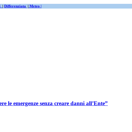
ti
|
Differenziata
|
Meteo |
re le emergenze senza creare danni all’Ente”