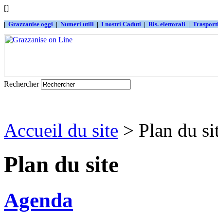
[]
|
Grazzanise oggi
|
Numeri utili
|
I nostri Caduti
|
Ris. elettorali
|
Traspor
Rechercher
Accueil du site
> Plan du si
Plan du site
Agenda