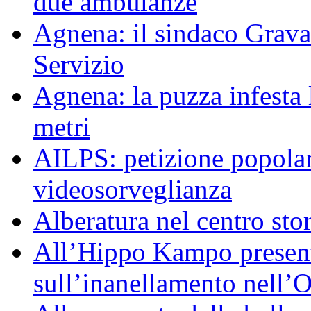
due ambulanze
Agnena: il sindaco Grav
Servizio
Agnena: la puzza infesta l
metri
AILPS: petizione popolar
videosorveglianza
Alberatura nel centro sto
All’Hippo Kampo presenta
sull’inanellamento nell’O