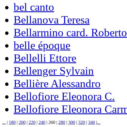
bel canto
Bellanova Teresa
Bellarmino card. Roberto
belle époque
Bellelli Ettore
Bellenger Sylvain
Bellière Alessandro
Bellofiore Eleonora C.
Bellofiore Eleonora Carm
...
|
180
|
200
|
220
|
240
|
260
|
280
|
300
|
320
|
340
|
...