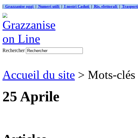
|
Grazzanise oggi
|
Numeri utili
|
I nostri Caduti
|
Ris. elettorali
|
Traspor
Rechercher
Accueil du site
> Mots-clés 
25 Aprile