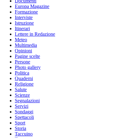
Documenti
Europa Magazine
Formazione
Interviste
Istruzione
Itinerari
Lettere in Redazione
Meteo
Multimedia
Opinioni
Pagine scelte
Persone
Photo gallery
Politica
Quaderni
Religione
Salute
Scienze
Segnalazioni
Servizi
Sondaggi
Spettacoli
Sport
Storia
Taccuino