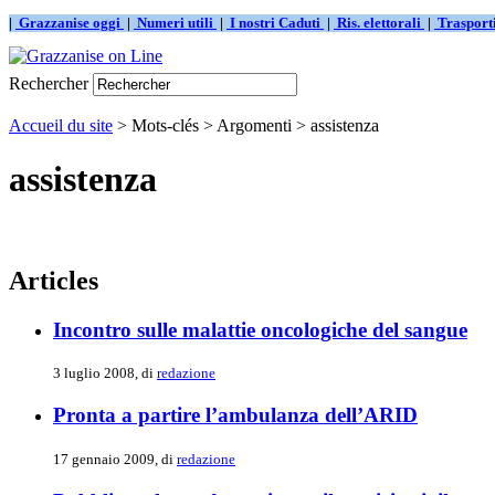
|
Grazzanise oggi
|
Numeri utili
|
I nostri Caduti
|
Ris. elettorali
|
Traspor
Rechercher
Accueil du site
> Mots-clés > Argomenti > assistenza
assistenza
Articles
Incontro sulle malattie oncologiche del sangue
3 luglio 2008, di
redazione
Pronta a partire l’ambulanza dell’ARID
17 gennaio 2009, di
redazione