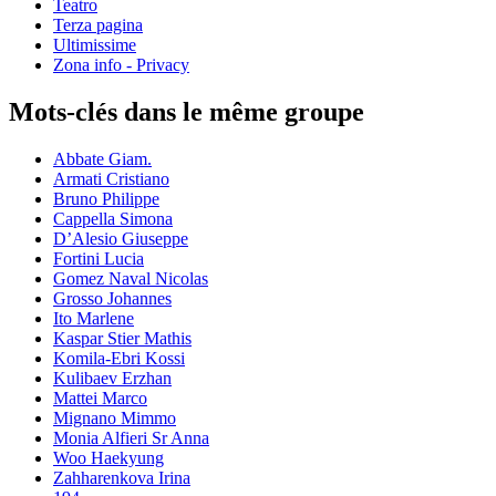
Teatro
Terza pagina
Ultimissime
Zona info - Privacy
Mots-clés dans le même groupe
Abbate Giam.
Armati Cristiano
Bruno Philippe
Cappella Simona
D’Alesio Giuseppe
Fortini Lucia
Gomez Naval Nicolas
Grosso Johannes
Ito Marlene
Kaspar Stier Mathis
Komila-Ebri Kossi
Kulibaev Erzhan
Mattei Marco
Mignano Mimmo
Monia Alfieri Sr Anna
Woo Haekyung
Zahharenkova Irina