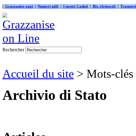
|
Grazzanise oggi
|
Numeri utili
|
I nostri Caduti
|
Ris. elettorali
|
Traspor
Rechercher
Accueil du site
> Mots-clés 
Archivio di Stato