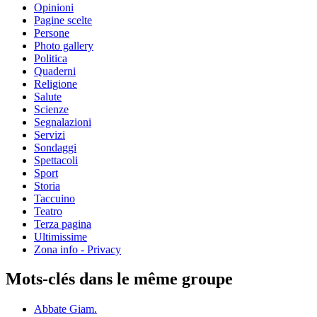
Opinioni
Pagine scelte
Persone
Photo gallery
Politica
Quaderni
Religione
Salute
Scienze
Segnalazioni
Servizi
Sondaggi
Spettacoli
Sport
Storia
Taccuino
Teatro
Terza pagina
Ultimissime
Zona info - Privacy
Mots-clés dans le même groupe
Abbate Giam.