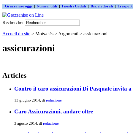
|
Grazzanise oggi
|
Numeri utili
|
I nostri Caduti
|
Ris. elettorali
|
Traspor
Rechercher
Accueil du site
> Mots-clés > Argomenti > assicurazioni
assicurazioni
Articles
Contro il caro assicurazioni Di Pasquale invita a
13 giugno 2014, di
redazione
Caro Assicurazioni, andare oltre
3 agosto 2014, di
redazione