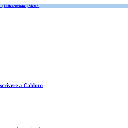
ti
|
Differenziata
|
Meteo |
 scrivere a Caldoro