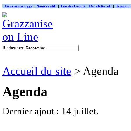
|
Grazzanise oggi
|
Numeri utili
|
I nostri Caduti
|
Ris. elettorali
|
Traspor
Rechercher
Accueil du site
> Agenda
Agenda
Dernier ajout : 14 juillet.