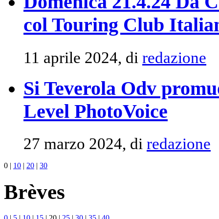
Domenica 21.4.24 Da Ca
col Touring Club Italia
11 aprile 2024, di
redazione
Si Teverola Odv promuo
Level PhotoVoice
27 marzo 2024, di
redazione
0
|
10
|
20
|
30
Brèves
0
|
5
|
10
|
15
|
20
|
25
|
30
|
35
|
40