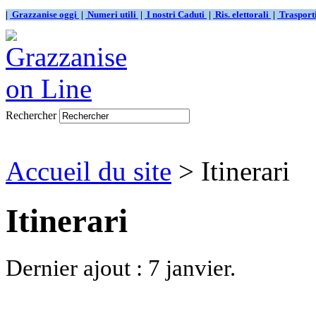
|
Grazzanise oggi
|
Numeri utili
|
I nostri Caduti
|
Ris. elettorali
|
Traspor
Rechercher
Accueil du site
> Itinerari
Itinerari
Dernier ajout : 7 janvier.