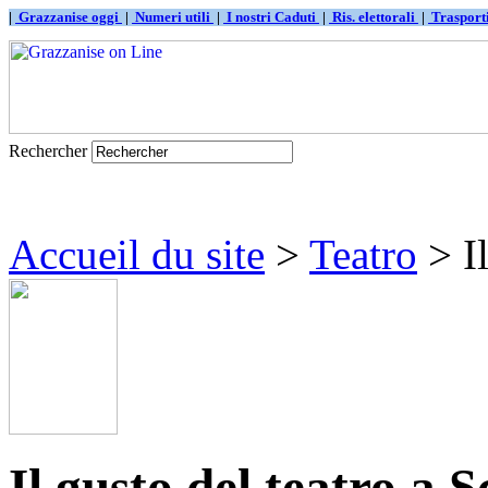
|
Grazzanise oggi
|
Numeri utili
|
I nostri Caduti
|
Ris. elettorali
|
Traspor
Rechercher
Accueil du site
>
Teatro
> Il
Il gusto del teatro a S