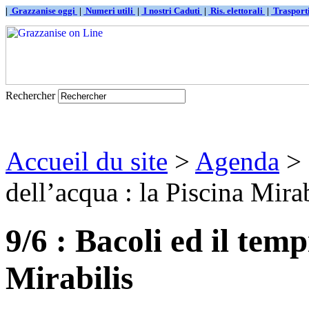
|
Grazzanise oggi
|
Numeri utili
|
I nostri Caduti
|
Ris. elettorali
|
Traspor
Rechercher
Accueil du site
>
Agenda
> 
dell’acqua : la Piscina Mirab
9/6 : Bacoli ed il temp
Mirabilis