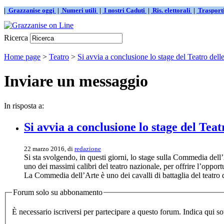
|
Grazzanise oggi
|
Numeri utili
|
I nostri Caduti
|
Ris. elettorali
|
Traspor
Ricerca
Home page
>
Teatro
>
Si avvia a conclusione lo stage del Teatro delle 
Inviare un messaggio
In risposta a:
Si avvia a conclusione lo stage del Tea
22 marzo 2016, di
redazione
Si sta svolgendo, in questi giorni, lo stage sulla Commedia dell
uno dei massimi calibri del teatro nazionale, per offrire l’opport
La Commedia dell’Arte è uno dei cavalli di battaglia del teatro
Forum solo su abbonamento