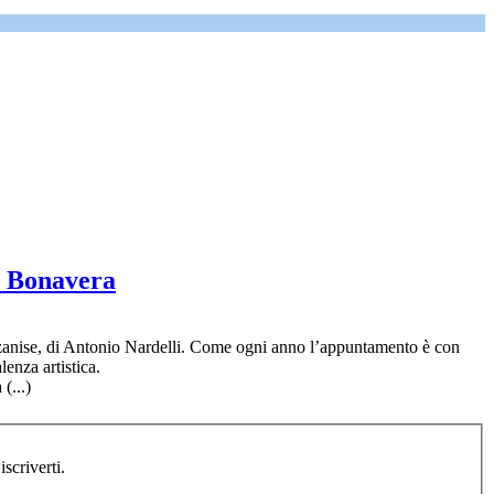
co Bonavera
razzanise, di Antonio Nardelli. Come ogni anno l’appuntamento è con
lenza artistica.
(...)
i registrato, devi prima iscriverti.