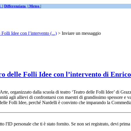
ti
|
Differenziata
|
Meteo |
Folli Idee con l’intervento (...)
> Inviare un messaggio
tro delle Folli Idee con l’intervento di Enri
’Arte, organizzato dalla scuola di teatro ‘Teatro delle Folli Idee’ di G
unità agli allievi di confrontarsi con maestri di grandissimo spessore e va
 delle Folli Idee, perché Nardelli è convinto che imparando la Commedia 
È necessario iscriversi per partecipare a questo forum. Indica qui sotto l'ID personale che ti è stato fornito. Se non se