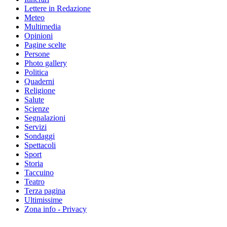
Lettere in Redazione
Meteo
Multimedia
Opinioni
Pagine scelte
Persone
Photo gallery
Politica
Quaderni
Religione
Salute
Scienze
Segnalazioni
Servizi
Sondaggi
Spettacoli
Sport
Storia
Taccuino
Teatro
Terza pagina
Ultimissime
Zona info - Privacy