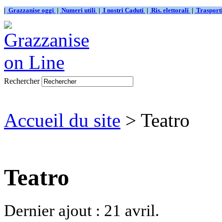
|
Grazzanise oggi
|
Numeri utili
|
I nostri Caduti
|
Ris. elettorali
|
Traspor
Rechercher
Accueil du site
> Teatro
Teatro
Dernier ajout : 21 avril.