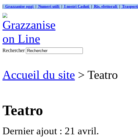
|
Grazzanise oggi
|
Numeri utili
|
I nostri Caduti
|
Ris. elettorali
|
Traspor
Rechercher
Accueil du site
> Teatro
Teatro
Dernier ajout : 21 avril.