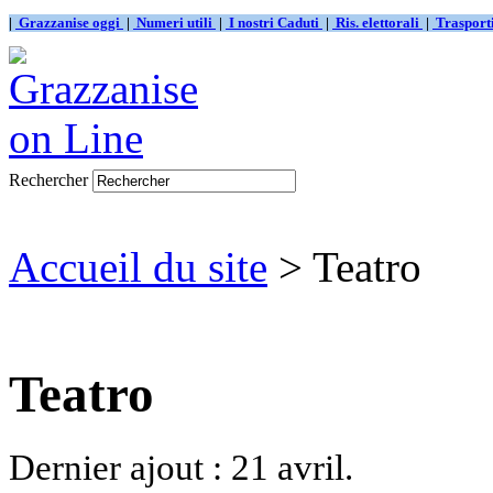
|
Grazzanise oggi
|
Numeri utili
|
I nostri Caduti
|
Ris. elettorali
|
Traspor
Rechercher
Accueil du site
> Teatro
Teatro
Dernier ajout : 21 avril.