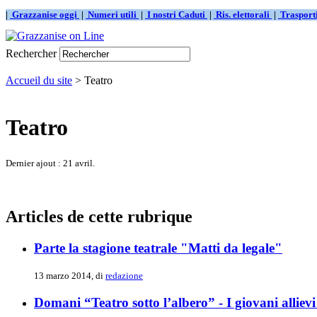
|
Grazzanise oggi
|
Numeri utili
|
I nostri Caduti
|
Ris. elettorali
|
Traspor
Rechercher
Accueil du site
> Teatro
Teatro
Dernier ajout : 21 avril.
Articles de cette rubrique
Parte la stagione teatrale "Matti da legale"
13 marzo 2014, di
redazione
Domani “Teatro sotto l’albero” - I giovani allievi 