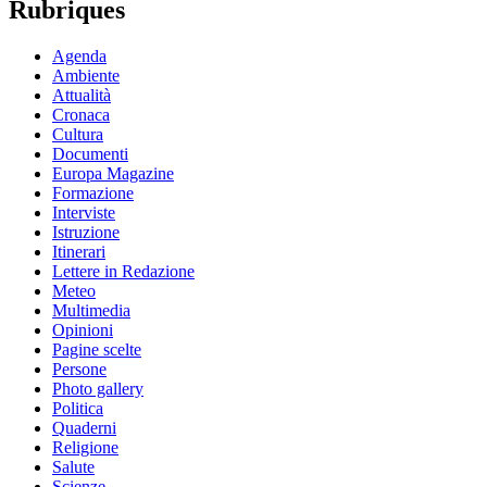
Rubriques
Agenda
Ambiente
Attualità
Cronaca
Cultura
Documenti
Europa Magazine
Formazione
Interviste
Istruzione
Itinerari
Lettere in Redazione
Meteo
Multimedia
Opinioni
Pagine scelte
Persone
Photo gallery
Politica
Quaderni
Religione
Salute
Scienze