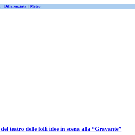
ti
|
Differenziata
|
Meteo |
del teatro delle folli idee in scena alla “Gravante”