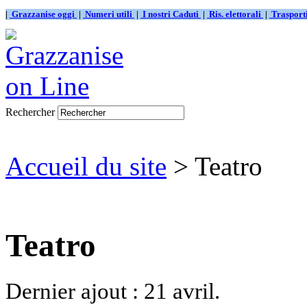
|
Grazzanise oggi
|
Numeri utili
|
I nostri Caduti
|
Ris. elettorali
|
Traspor
Rechercher
Accueil du site
> Teatro
Teatro
Dernier ajout : 21 avril.