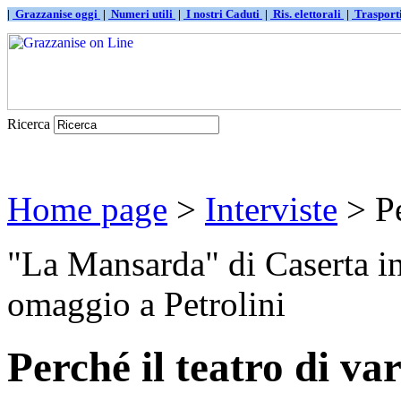
|
Grazzanise oggi
|
Numeri utili
|
I nostri Caduti
|
Ris. elettorali
|
Traspor
Ricerca
Home page
>
Interviste
> Pe
"La Mansarda" di Caserta i
omaggio a Petrolini
Perché il teatro di var