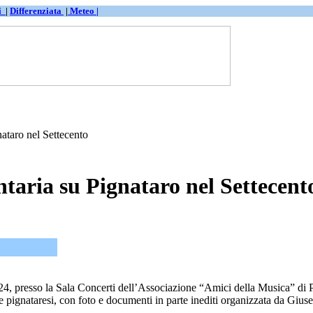
ti
|
Differenziata
|
Meteo |
ataro nel Settecento
taria su Pignataro nel Settecent
024, presso la Sala Concerti dell’Associazione “Amici della Musica” di 
e pignataresi, con foto e documenti in parte inediti organizzata da Gius