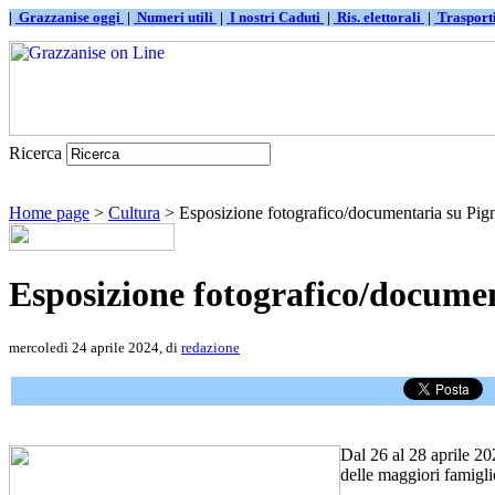
|
Grazzanise oggi
|
Numeri utili
|
I nostri Caduti
|
Ris. elettorali
|
Traspor
Ricerca
Home page
>
Cultura
> Esposizione fotografico/documentaria su Pign
Esposizione fotografico/documen
mercoledì 24 aprile 2024, di
redazione
Dal 26 al 28 aprile 2
delle maggiori famigli