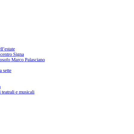
ll’estate
 centro Signa
losofo Marco Palasciano
a sette
a
teatrali e musicali