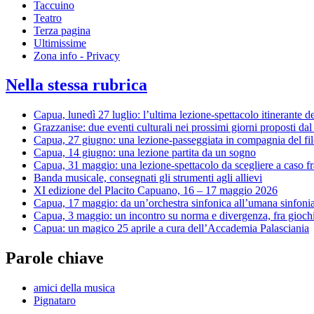
Taccuino
Teatro
Terza pagina
Ultimissime
Zona info - Privacy
Nella stessa rubrica
Capua, lunedì 27 luglio: l’ultima lezione-spettacolo itinerante de
Grazzanise: due eventi culturali nei prossimi giorni proposti dal
Capua, 27 giugno: una lezione-passeggiata in compagnia del fi
Capua, 14 giugno: una lezione partita da un sogno
Capua, 31 maggio: una lezione-spettacolo da scegliere a caso fr
Banda musicale, consegnati gli strumenti agli allievi
XI edizione del Placito Capuano, 16 – 17 maggio 2026
Capua, 17 maggio: da un’orchestra sinfonica all’umana sinfoni
Capua, 3 maggio: un incontro su norma e divergenza, fra giochi 
Capua: un magico 25 aprile a cura dell’Accademia Palasciania
Parole chiave
amici della musica
Pignataro