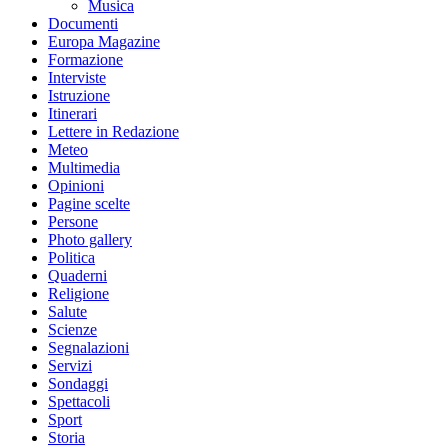
Musica
Documenti
Europa Magazine
Formazione
Interviste
Istruzione
Itinerari
Lettere in Redazione
Meteo
Multimedia
Opinioni
Pagine scelte
Persone
Photo gallery
Politica
Quaderni
Religione
Salute
Scienze
Segnalazioni
Servizi
Sondaggi
Spettacoli
Sport
Storia