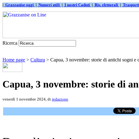
|
Grazzanise oggi
|
Numeri utili
|
I nostri Caduti
|
Ris. elettorali
|
Traspor
Ricerca
Home page
>
Cultura
> Capua, 3 novembre: storie di antichi sogni e d
Capua, 3 novembre: storie di ant
venerdì 1 novembre 2024, di
redazione