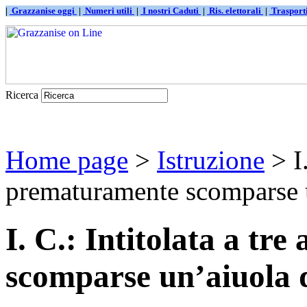
|
Grazzanise oggi
|
Numeri utili
|
I nostri Caduti
|
Ris. elettorali
|
Traspor
Ricerca
Home page
>
Istruzione
> I.
prematuramente scomparse un
I. C.: Intitolata a t
scomparse un’aiuola d