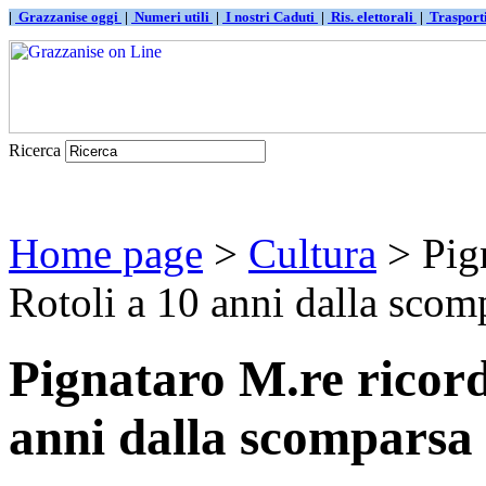
|
Grazzanise oggi
|
Numeri utili
|
I nostri Caduti
|
Ris. elettorali
|
Traspor
Ricerca
Home page
>
Cultura
> Pig
Rotoli a 10 anni dalla scom
Pignataro M.re ricor
anni dalla scomparsa