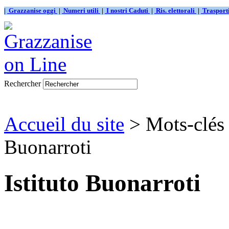
|
Grazzanise oggi
|
Numeri utili
|
I nostri Caduti
|
Ris. elettorali
|
Traspor
Rechercher
Accueil du site
> Mots-clés 
Buonarroti
Istituto Buonarroti