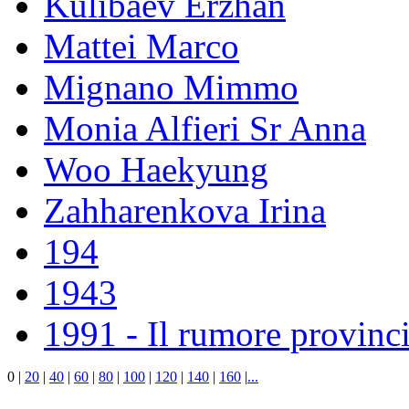
Kulibaev Erzhan
Mattei Marco
Mignano Mimmo
Monia Alfieri Sr Anna
Woo Haekyung
Zahharenkova Irina
194
1943
1991 - Il rumore provinci
0
|
20
|
40
|
60
|
80
|
100
|
120
|
140
|
160
|
...