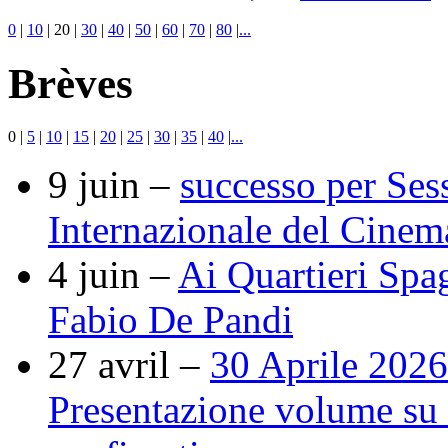
0
|
10
|
20
|
30
|
40
|
50
|
60
|
70
|
80
|
...
Brèves
0
|
5
|
10
|
15
|
20
|
25
|
30
|
35
|
40
|
...
9 juin –
successo per Ses
Internazionale del Cine
4 juin –
Ai Quartieri Spa
Fabio De Pandi
27 avril –
30 Aprile 2026
Presentazione volume su r