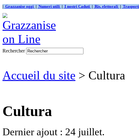
|
Grazzanise oggi
|
Numeri utili
|
I nostri Caduti
|
Ris. elettorali
|
Traspor
Rechercher
Accueil du site
> Cultura
Cultura
Dernier ajout : 24 juillet.