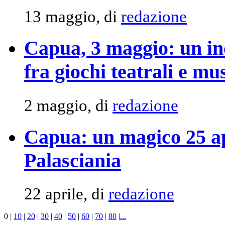
13 maggio, di
redazione
Capua, 3 maggio: un in
fra giochi teatrali e mus
2 maggio, di
redazione
Capua: un magico 25 ap
Palasciania
22 aprile, di
redazione
0
|
10
|
20
|
30
|
40
|
50
|
60
|
70
|
80
|
...