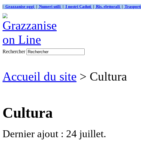
|
Grazzanise oggi
|
Numeri utili
|
I nostri Caduti
|
Ris. elettorali
|
Traspor
Rechercher
Accueil du site
> Cultura
Cultura
Dernier ajout : 24 juillet.