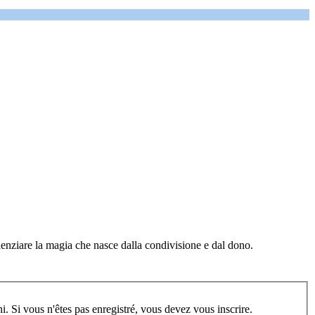
denziare la magia che nasce dalla condivisione e dal dono.
m, vous devez vous enregistrer au préalable. Merci d'indiquer ci-dessous l'identifiant personnel qui vous a été fourni. Si vous n'êtes pas enregistré, vous devez vous inscrire.