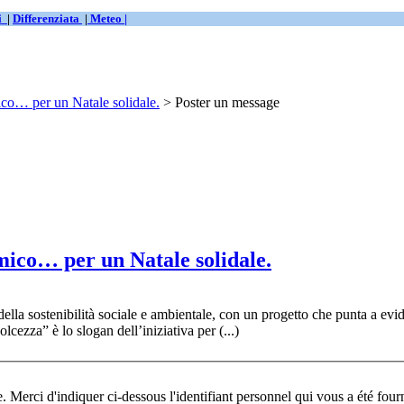
ti
|
Differenziata
|
Meteo |
co… per un Natale solidale.
> Poster un message
ico… per un Natale solidale.
ella sostenibilità sociale e ambientale, con un progetto che punta a evi
cezza” è lo slogan dell’iniziativa per (...)
Pour participer à ce foru