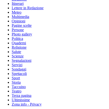
Itinerari
Lettere in Redazione
Meteo
Multimedia
Opinioni
Pagine scelte
Persone
Photo gallery
Politica
Quaderni
Religione
Salute
Scienze
Segnalazioni
Servizi
Sondaggi
Spettacoli
Sport
Storia
Taccuino
Teatro
Terza pagina
Ultimissime
Zona info - Privacy