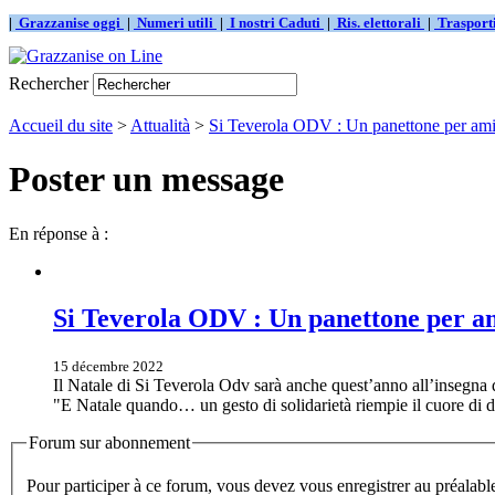
|
Grazzanise oggi
|
Numeri utili
|
I nostri Caduti
|
Ris. elettorali
|
Traspor
Rechercher
Accueil du site
>
Attualità
>
Si Teverola ODV : Un panettone per ami
Poster un message
En réponse à :
Si Teverola ODV : Un panettone per am
15 décembre 2022
Il Natale di Si Teverola Odv sarà anche quest’anno all’insegna d
"E Natale quando… un gesto di solidarietà riempie il cuore di dol
Forum sur abonnement