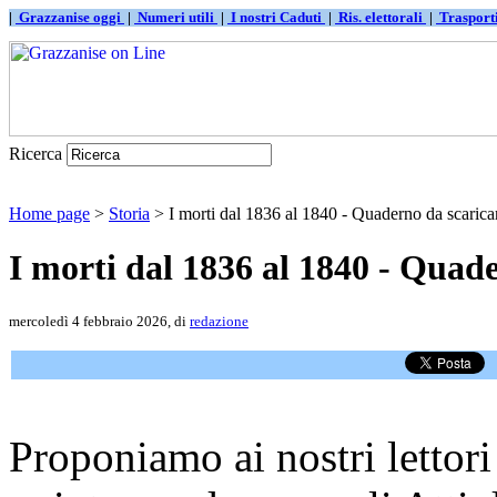
|
Grazzanise oggi
|
Numeri utili
|
I nostri Caduti
|
Ris. elettorali
|
Traspor
Ricerca
Home page
>
Storia
> I morti dal 1836 al 1840 - Quaderno da scarica
I morti dal 1836 al 1840 - Quad
mercoledì 4 febbraio 2026, di
redazione
Proponiamo ai nostri lettori 