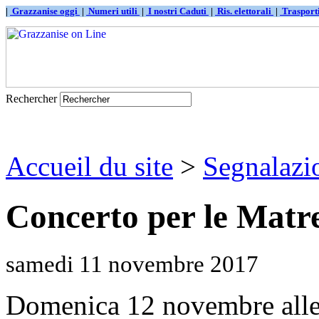
|
Grazzanise oggi
|
Numeri utili
|
I nostri Caduti
|
Ris. elettorali
|
Traspor
Rechercher
Accueil du site
>
Segnalazi
Concerto per le Matr
samedi 11 novembre 2017
Domenica 12 novembre alle 