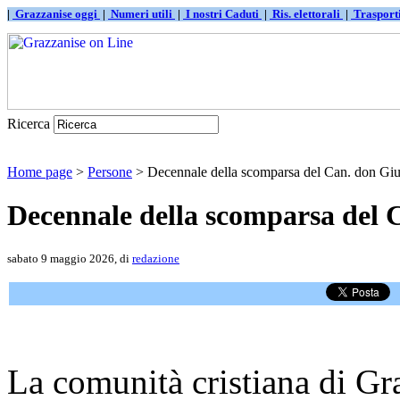
|
Grazzanise oggi
|
Numeri utili
|
I nostri Caduti
|
Ris. elettorali
|
Traspor
Ricerca
Home page
>
Persone
> Decennale della scomparsa del Can. don Giu
Decennale della scomparsa del 
sabato 9 maggio 2026, di
redazione
La comunità cristiana di Gr