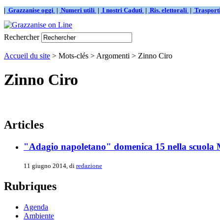
|
Grazzanise oggi
|
Numeri utili
|
I nostri Caduti
|
Ris. elettorali
|
Traspor
Rechercher
Accueil du site
> Mots-clés > Argomenti > Zinno Ciro
Zinno Ciro
Articles
"Adagio napoletano" domenica 15 nella scuola
11 giugno 2014, di
redazione
Rubriques
Agenda
Ambiente