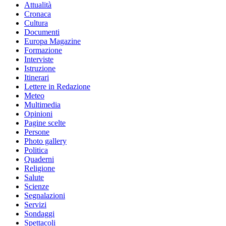
Attualità
Cronaca
Cultura
Documenti
Europa Magazine
Formazione
Interviste
Istruzione
Itinerari
Lettere in Redazione
Meteo
Multimedia
Opinioni
Pagine scelte
Persone
Photo gallery
Politica
Quaderni
Religione
Salute
Scienze
Segnalazioni
Servizi
Sondaggi
Spettacoli