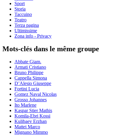
Sport
Storia
Taccuino
Teatro
Terza pagina
Ultimissime
Zona info - Privacy
Mots-clés dans le même groupe
Abbate Giam.
Armati Cristiano
Bruno Philippe
Cappella Simona
D’Alesio Giuseppe
Fortini Lucia
Gomez Naval Nicolas
Grosso Johannes
Ito Marlene
Kaspar Stier Mathis
Komila-Ebri Kossi
Kulibaev Erzhan
Mattei Marco
Mignano Mimmo